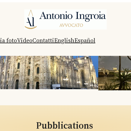
ia foto
Video
Contatti
English
Español
Pubblications