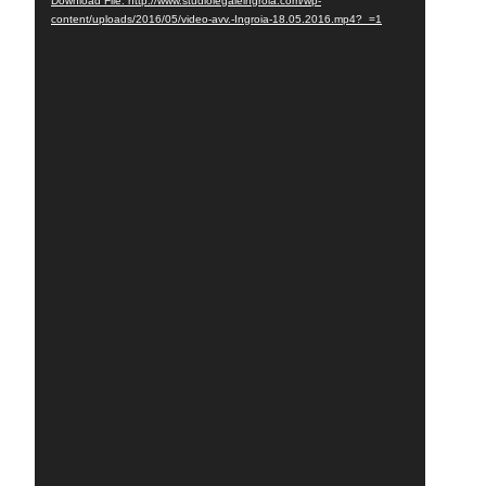
Download File: http://www.studiolegaleingroia.com/wp-
content/uploads/2016/05/video-avv.-Ingroia-18.05.2016.mp4?_=1