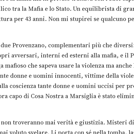
lico tra la Mafia e lo Stato. Un equilibrista di gr
ttura per 43 anni. Non mi stupirei se qualcuno pe
 due Provenzano, complementari più che diversi: i
pri avversari, interni ed esterni alla mafia, e il 
 mafioso che sapeva usare la violenza ma anche le
nte donne e uomini innocenti, vittime della violen
ulla coscienza tante donne e uomini uccisi per 
ra capo di Cosa Nostra a Marsiglia è stato elimi
on troveranno mai verità e giustizia. Misteri di 
i voluto svelare. Li porta con sé nella tomba, la